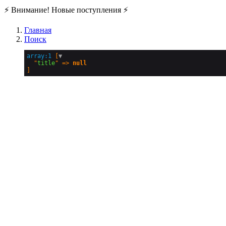
⚡️ Внимание! Новые поступления ⚡️
Главная
Поиск
array:1
 [
▼
  "
title
" => 
null